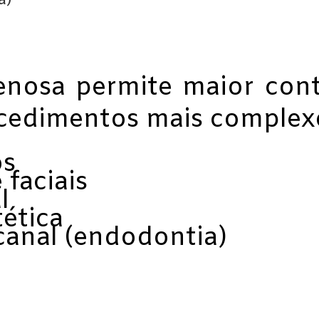
a)
nosa permite maior contr
ocedimentos mais complex
os
 faciais
l
ética
canal (endodontia)