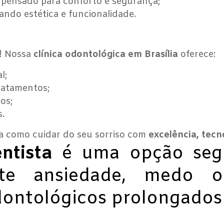
, pensado para conforto e segurança;
ando estética e funcionalidade.
o! Nossa
clínica odontológica em Brasília
oferece:
l;
ratamentos;
os;
s.
a como cuidar do seu sorriso com
excelência, tecn
ntista
é uma opção segu
te ansiedade, medo ou
ontológicos prolongados 