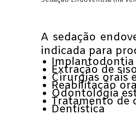
Sedação Endovenosa (na vei
A sedação endove
indicada para pr
Implantodontia
Extração de sis
Cirurgias orais e
Reabilitação ora
Odontologia est
Tratamento de 
Dentística