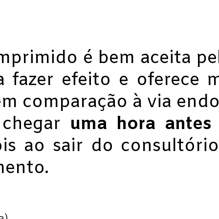
mprimido é bem aceita pel
 fazer efeito e oferece 
 em comparação à via end
 chegar
uma hora antes
s ao sair do consultório
mento.