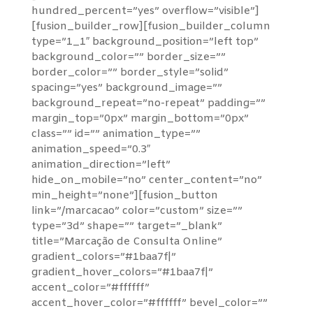
hundred_percent=”yes” overflow=”visible”]
[fusion_builder_row][fusion_builder_column
type=”1_1″ background_position=”left top”
background_color=”” border_size=””
border_color=”” border_style=”solid”
spacing=”yes” background_image=””
background_repeat=”no-repeat” padding=””
margin_top=”0px” margin_bottom=”0px”
class=”” id=”” animation_type=””
animation_speed=”0.3″
animation_direction=”left”
hide_on_mobile=”no” center_content=”no”
min_height=”none”][fusion_button
link=”/marcacao” color=”custom” size=””
type=”3d” shape=”” target=”_blank”
title=”Marcação de Consulta Online”
gradient_colors=”#1baa7f|”
gradient_hover_colors=”#1baa7f|”
accent_color=”#ffffff”
accent_hover_color=”#ffffff” bevel_color=””