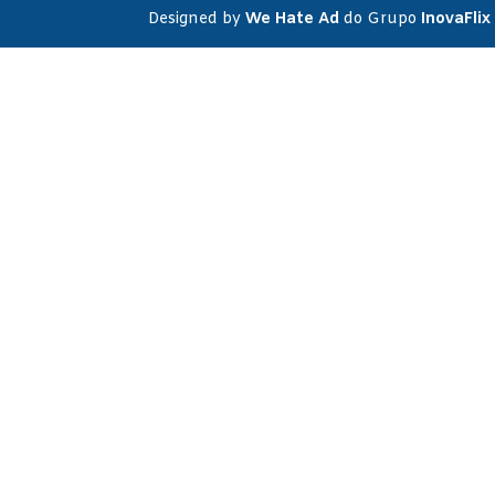
Designed by
We Hate Ad
do Grupo
InovaFlix